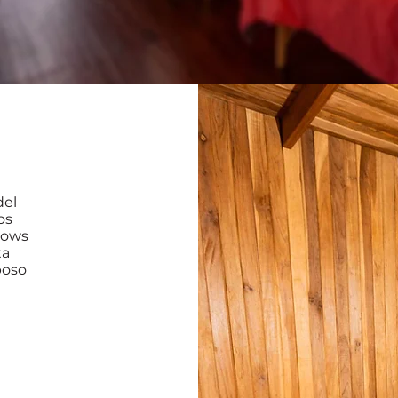
del
os
lows
ta
boso